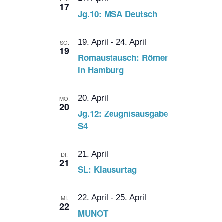
17
Jg.10: MSA Deutsch
19. April
-
24. April
SO.
19
Romaustausch: Römer
in Hamburg
20. April
MO.
20
Jg.12: Zeugnisausgabe
S4
21. April
DI.
21
SL: Klausurtag
22. April
-
25. April
MI.
22
MUNOT