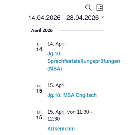
Veranstaltungen
Veranstaltung
Veranstaltung
Suche
Liste
Ansichten-
Suche
14.04.2026
 - 
28.04.2026
Navigation
und
Datum
April 2026
Ansichten,
wählen.
Navigation
14. April
DI.
14
Jg.10:
Sprachfeststellungsprüfungen
(MSA)
15. April
MI.
15
Jg.10: MSA Englisch
15. April von 11:30
-
MI.
15
12:30
Krisenteam