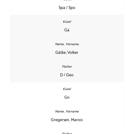
Spa / Spo
Gä
Gätke, Volker
D / Geo
Gn
Gregersen, Marico