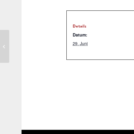
Details
Datum:
29. Juni
Jg. 12: Abiturverleihfeier