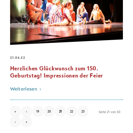
21.04.22
Herzlichen Glückwunsch zum 150.
Geburtstag! Impressionen der Feier
Weiterlesen
«
‹
19
20
21
22
23
Seite 21 von 30
›
»