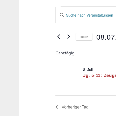
Veranstaltung
Veranstaltungen
Bitte
Suche
für
Schlüsselwort
und
eingeben.
08.07.26
Ansichten,
08.07
Suche
Heute
Navigation
nach
Datum
Veranstaltungen
wählen.
Ganztägig
Schlüsselwort.
8. Juli
Jg. 5-11: Zeu
Vorheriger Tag