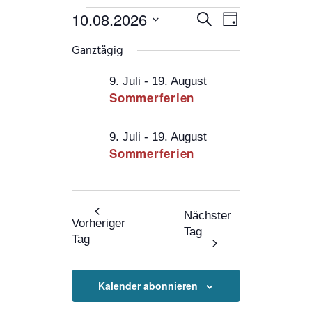
Veranstaltungen
Veranstaltung
Veranstaltung
10.08.2026
Suche
Tag
Ansichten-
Suche
Navigation
Datum
für
Ganztägig
und
wählen.
10.08.26
Ansichten,
9. Juli
-
19. August
Sommerferien
Navigation
9. Juli
-
19. August
Sommerferien
Nächster
Vorheriger
Tag
Tag
Kalender abonnieren