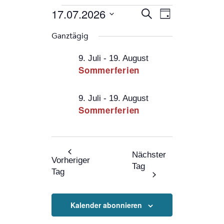
Veranstaltungen
Veranstaltung
Veranstaltung
17.07.2026
Suche
Tag
Ansichten-
Suche
Navigation
Datum
für
Ganztägig
und
wählen.
17.07.26
Ansichten,
9. Juli
-
19. August
Sommerferien
Navigation
9. Juli
-
19. August
Sommerferien
Nächster
Vorheriger
Tag
Tag
Kalender abonnieren