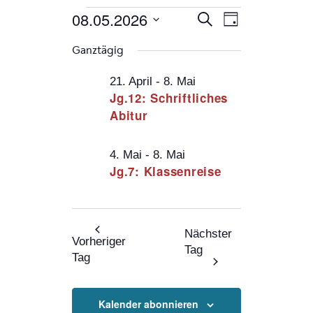
Veranstaltungen
Veranstaltung
Veranstaltung
08.05.2026
Suche
Tag
Ansichten-
Suche
Navigation
Datum
für
Ganztägig
und
wählen.
08.05.26
Ansichten,
21. April
-
8. Mai
Jg.12: Schriftliches
Navigation
Abitur
4. Mai
-
8. Mai
Jg.7: Klassenreise
Nächster
Vorheriger
Tag
Tag
Kalender abonnieren