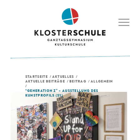
STARTSEITE
/
AKTUELLES
/
AKTUELLE BEITRÄGE
/
BEITRAG
/
ALLGEMEIN
/
“GENERATION Z” – AUSSTELLUNG DES
KUNSTPROFILS (S1)