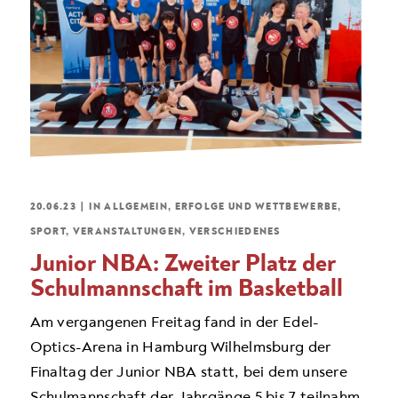
20.06.23
|
IN
ALLGEMEIN
,
ERFOLGE UND WETTBEWERBE
,
SPORT
,
VERANSTALTUNGEN
,
VERSCHIEDENES
Junior NBA: Zweiter Platz der
Schulmannschaft im Basketball
Am vergangenen Freitag fand in der Edel-
Optics-Arena in Hamburg Wilhelmsburg der
Finaltag der Junior NBA statt, bei dem unsere
Schulmannschaft der Jahrgänge 5 bis 7 teilnahm.