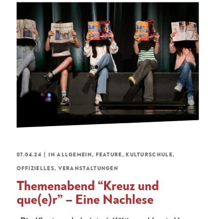
07.04.24
|
IN
ALLGEMEIN
,
FEATURE
,
KULTURSCHULE
,
OFFIZIELLES
,
VERANSTALTUNGEN
Themenabend “Kreuz und
que(e)r” – Eine Nachlese