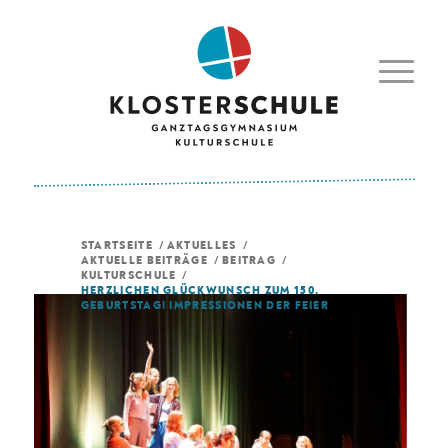
STARTSEITE
/
AKTUELLES
/
AKTUELLE BEITRÄGE
/
BEITRAG
/
KULTURSCHULE
/
HERZLICHEN GLÜCKWUNSCH ZUM 150.
GEBURTSTAG! IMPRESSIONEN DER FEIER